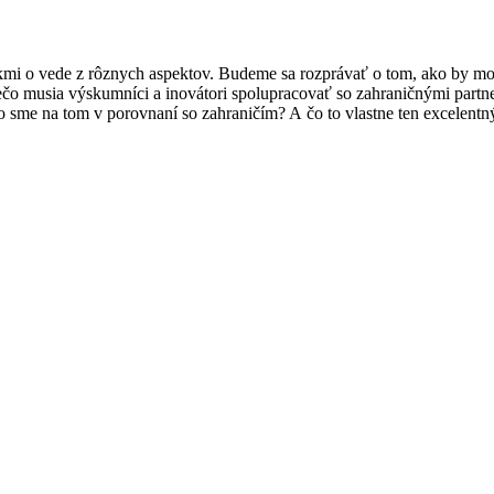
kmi o vede z rôznych aspektov. Budeme sa rozprávať o tom, ako by m
prečo musia výskumníci a inovátori spolupracovať so zahraničnými partn
me na tom v porovnaní so zahraničím? A čo to vlastne ten excelentný