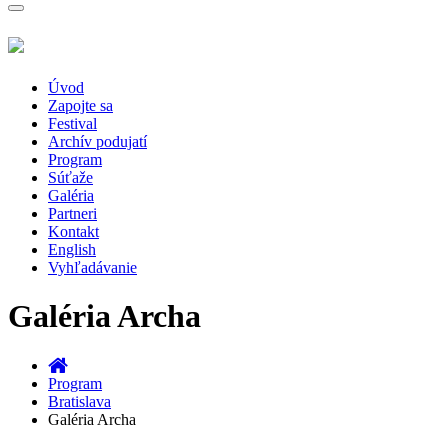
Toggle
navigation
Úvod
Zapojte sa
Festival
Archív podujatí
Program
Súťaže
Galéria
Partneri
Kontakt
English
Vyhľadávanie
Galéria Archa
Program
Bratislava
Galéria Archa