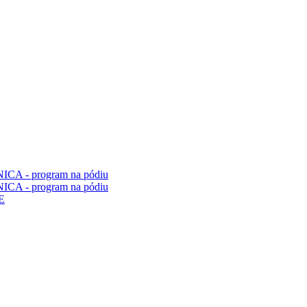
ICA - program na pódiu
ICA - program na pódiu
E