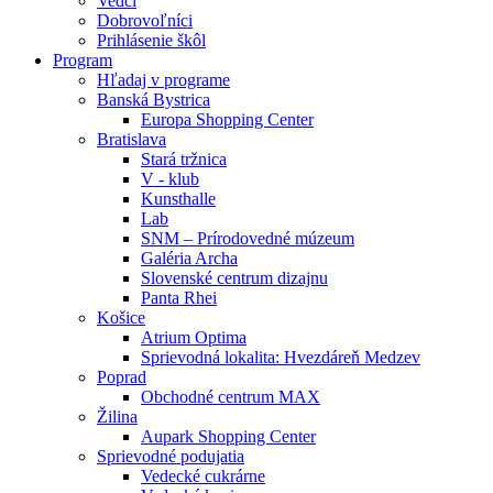
Vedci
Dobrovoľníci
Prihlásenie škôl
Program
Hľadaj v programe
Banská Bystrica
Europa Shopping Center
Bratislava
Stará tržnica
V - klub
Kunsthalle
Lab
SNM – Prírodovedné múzeum
Galéria Archa
Slovenské centrum dizajnu
Panta Rhei
Košice
Atrium Optima
Sprievodná lokalita: Hvezdáreň Medzev
Poprad
Obchodné centrum MAX
Žilina
Aupark Shopping Center
Sprievodné podujatia
Vedecké cukrárne