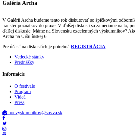
Galéria Archa
V Galérii Archa budeme tento rok diskutovať so špičkovými odborní
transfer poznatkov do praxe. V ďalšej diskusii sa zameriame na to, 
ďalšej diskusie. Máme na Slovensku excelentných výskumníkov? Ako s
Archa na Uršulínskej 6.
Pre účasť na diskusiách je potrebná
REGISTRÁCIA
Vedecké stánky
Prednášky
Informácie
O festivale
Program
Videá
Press
nocvyskumnikov@sovva.sk