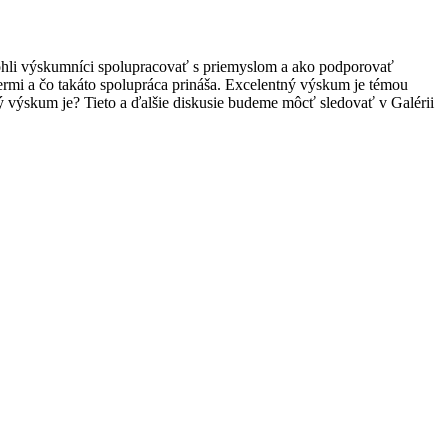
ohli výskumníci spolupracovať s priemyslom a ako podporovať
ermi a čo takáto spolupráca prináša. Excelentný výskum je témou
 výskum je? Tieto a ďalšie diskusie budeme môcť sledovať v Galérii