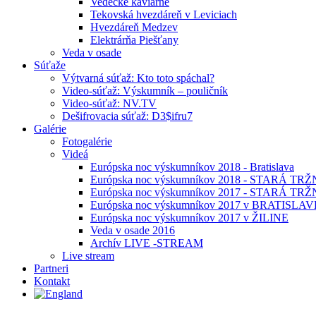
Vedecké kaviarne
Tekovská hvezdáreň v Leviciach
Hvezdáreň Medzev
Elektrárňa Piešťany
Veda v osade
Súťaže
Výtvarná súťaž: Kto toto spáchal?
Video-súťaž: Výskumník – pouličník
Video-súťaž: NV.TV
Dešifrovacia súťaž: D3$ifru7
Galérie
Fotogalérie
Videá
Európska noc výskumníkov 2018 - Bratislava
Európska noc výskumníkov 2018 - STARÁ TRŽN
Európska noc výskumníkov 2017 - STARÁ TRŽN
Európska noc výskumníkov 2017 v BRATISLAV
Európska noc výskumníkov 2017 v ŽILINE
Veda v osade 2016
Archív LIVE -STREAM
Live stream
Partneri
Kontakt