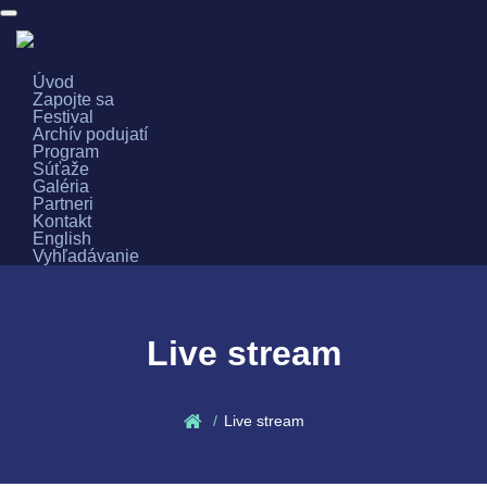
Toggle
navigation
Úvod
Festival
Zapojte sa
Program
Zapojte sa
Festival
Archív podujatí
Súťaže
Galérie
Partneri
Kontakt
Program
Súťaže
Galéria
Partneri
Kontakt
English
Vyhľadávanie
Live stream
Live stream